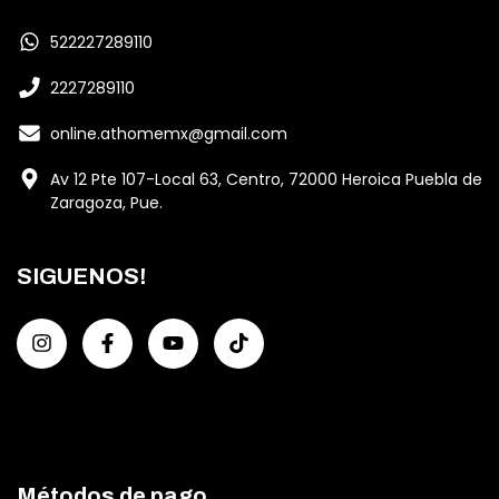
522227289110
2227289110
online.athomemx@gmail.com
Av 12 Pte 107-Local 63, Centro, 72000 Heroica Puebla de
Zaragoza, Pue.
SIGUENOS!
Métodos de pago