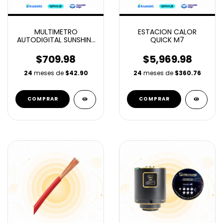
MULTIMETRO
ESTACION CALOR
AUTODIGITAL SUNSHINE
QUICK M7
DT-17N V2.0
$709.98
$5,969.98
24
meses de
$42.90
24
meses de
$360.76