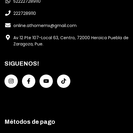
522227289110
2227289110
online.athomemx@gmail.com
Av 12 Pte 107-Local 63, Centro, 72000 Heroica Puebla de
Zaragoza, Pue.
SIGUENOS!
Métodos de pago