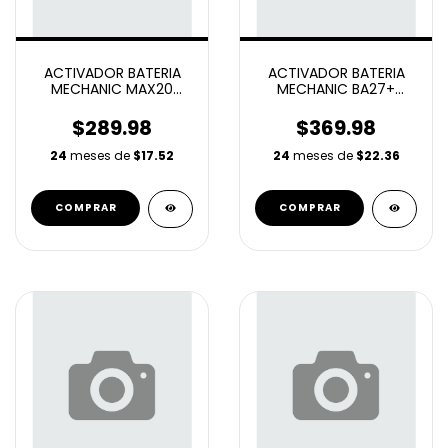
ACTIVADOR BATERIA
ACTIVADOR BATERIA
MECHANIC MAX20
MECHANIC BA27+
IPHONE & ANDROID (17
IPHONE & ANDROID (17
SERIES)
SERIES)
$289.98
$369.98
24
meses de
$17.52
24
meses de
$22.36