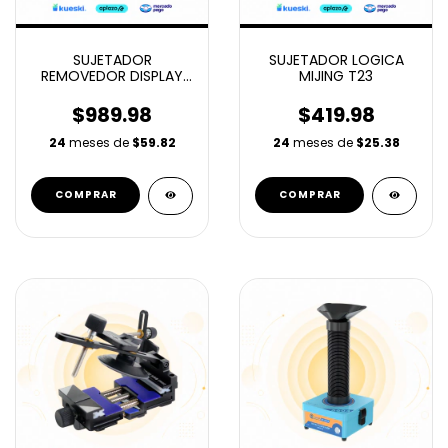
SUJETADOR
SUJETADOR LOGICA
REMOVEDOR DISPLAY
MIJING T23
MIJING SR25
(TABLET/PHONE 2 EN 1)
$989.98
$419.98
24
meses de
$59.82
24
meses de
$25.38