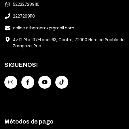
522227289110
2227289110
online.athomemx@gmail.com
Av 12 Pte 107-Local 63, Centro, 72000 Heroica Puebla de
Zaragoza, Pue.
SIGUENOS!
Métodos de pago