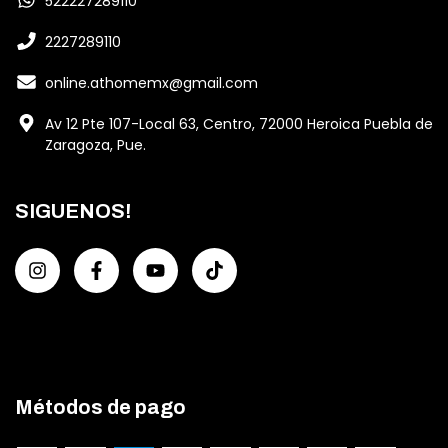
522227289110
2227289110
online.athomemx@gmail.com
Av 12 Pte 107-Local 63, Centro, 72000 Heroica Puebla de
Zaragoza, Pue.
SIGUENOS!
Métodos de pago