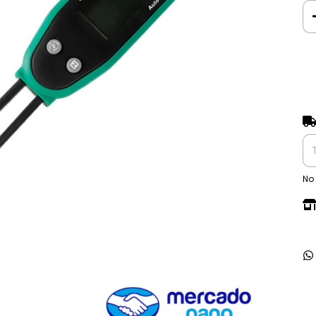
Ent
No