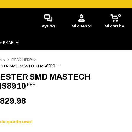
0
Ayuda
Mi cuenta
Mi carrito
MPRAR
cio
>
DESK HERR
>
STER SMD MASTECH MS8910***
ESTER SMD MASTECH
S8910***
829.98
olo queda uno!