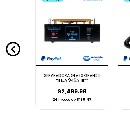
SHINE S-
SEPARADORA GLASS GRANDE
***
YIHUA 946A-III**
98
$2,489.98
510.73
24
meses de
$150.47