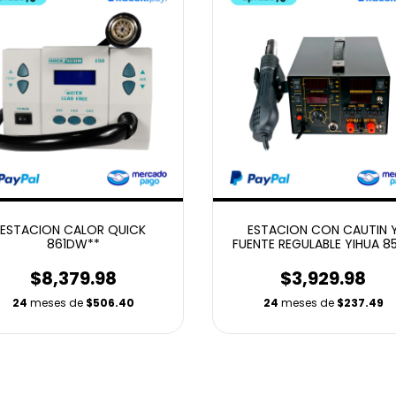
ESTACION CALOR QUICK
ESTACION CON CAUTIN 
861DW**
FUENTE REGULABLE YIHUA 8
5A***
$8,379.98
$3,929.98
24
meses de
$506.40
24
meses de
$237.49