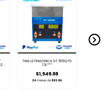
Y
TINA ULTRASONICA GT 1613QTD
SEPARADOR
53D
1.3L***
$1,549.98
$
24
meses de
$93.66
24
m