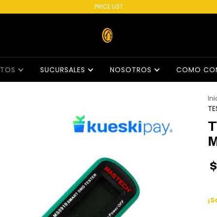
PRICE LIST
CTOS
SUCURSALES
NOSOTROS
COMO CO
Ini
TE
T
M
$
¡S