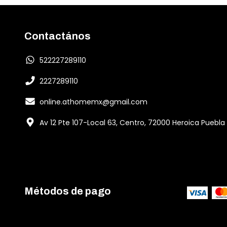
Contactános
522227289110
2227289110
online.athomemx@gmail.com
Av 12 Pte 107-Local 63, Centro, 72000 Heroica Puebla
Métodos de pago