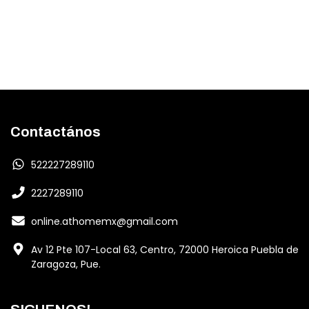
Contactános
522227289110
2227289110
online.athomemx@gmail.com
Av 12 Pte 107-Local 63, Centro, 72000 Heroica Puebla de
Zaragoza, Pue.