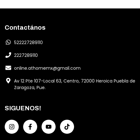
Contactános
522227289110
2227289110
online.athomemx@gmail.com
Av 12 Pte 107-Local 63, Centro, 72000 Heroica Puebla de
Zaragoza, Pue.
SIGUENOS!