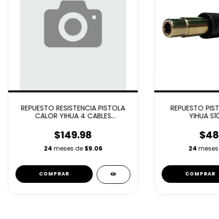
REPUESTO RESISTENCIA PISTOLA
REPUESTO PIS
CALOR YIHUA 4 CABLES
YIHUA S1
(BOMBA)***
$149.98
$48
24
meses de
$9.06
24
meses