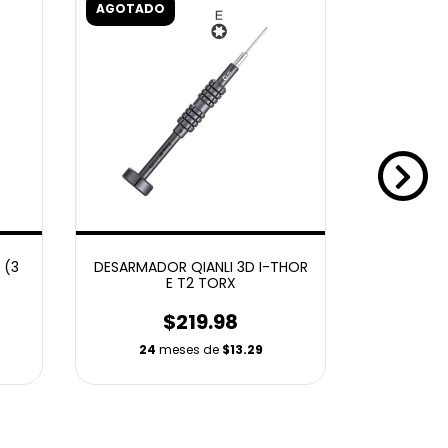
AGOTADO
AGOTADO
 (3
DESARMADOR QIANLI 3D I-THOR
DESARMADO
E T2 TORX
B 
$219.98
24
meses de
$13.29
24