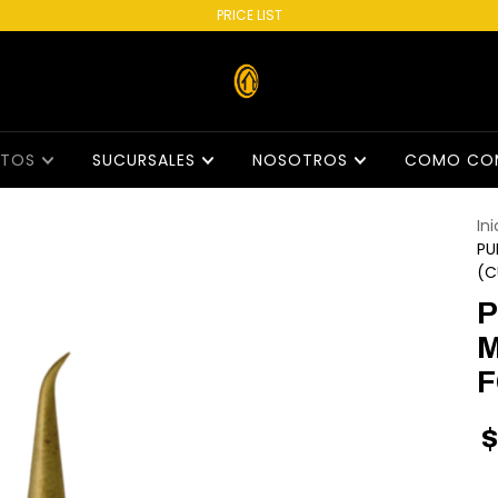
PRICE LIST
CTOS
SUCURSALES
NOSOTROS
COMO CO
Ini
PU
(C
P
M
F
$