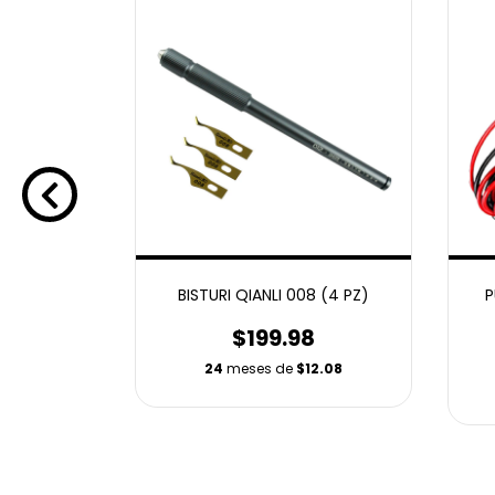
AISI K1212
BISTURI QIANLI 008 (4 PZ)
P
8
$199.98
3.29
24
meses de
$12.08