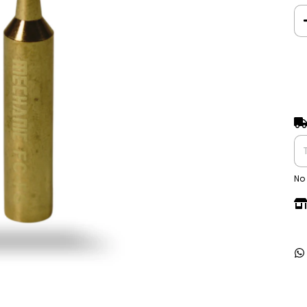
Ent
No