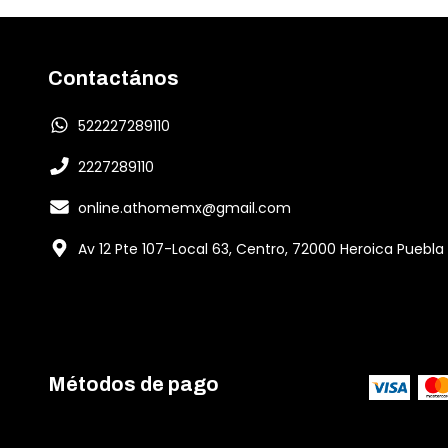
Contactános
522227289110
2227289110
online.athomemx@gmail.com
Av 12 Pte 107-Local 63, Centro, 72000 Heroica Puebla
Métodos de pago