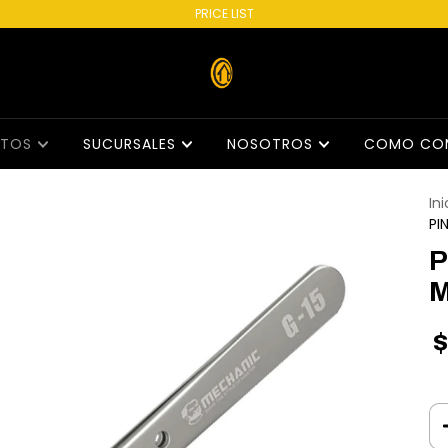
PRICE LIST
CTOS
SUCURSALES
NOSOTROS
COMO CO
Ini
PI
P
M
$