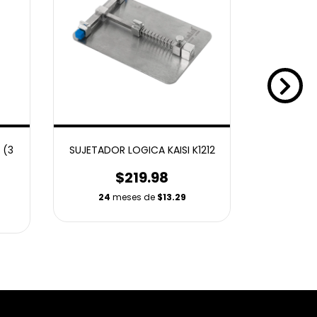
 (3
SUJETADOR LOGICA KAISI K1212
DESARMADO
B 
$219.98
24
meses de
$13.29
24