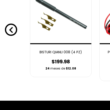
 3D I-THOR
BISTURI QIANLI 008 (4 PZ)
P
$199.98
8
24
meses de
$12.08
3.29