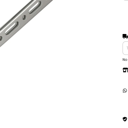
Ent
No