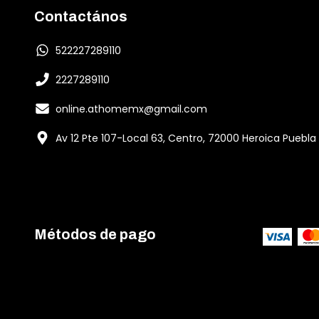
Contactános
522227289110
2227289110
online.athomemx@gmail.com
Av 12 Pte 107-Local 63, Centro, 72000 Heroica Puebla
Métodos de pago