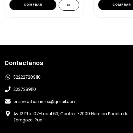
Contactános
522227289110
2227289110
online.athomemx@gmail.com
Av 12 Pte 107-Local 63, Centro, 72000 Heroica Puebla de
Zaragoza, Pue.