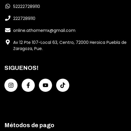
522227289110
2227289110
online.athomemx@gmail.com
Av 12 Pte 107-Local 63, Centro, 72000 Heroica Puebla de
Zaragoza, Pue.
SIGUENOS!
Métodos de pago