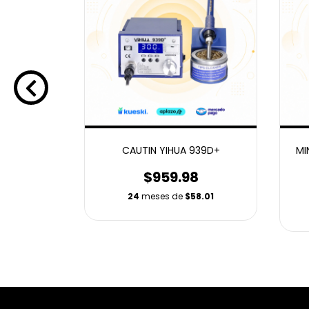
RICO DE
CAUTIN YIHUA 939D+
MI
IT CJ6+
$959.98
8
24
meses de
$58.01
9.34