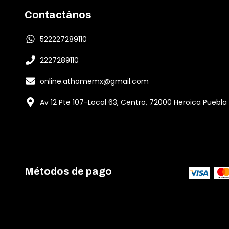
Contactános
522227289110
2227289110
online.athomemx@gmail.com
Av 12 Pte 107-Local 63, Centro, 72000 Heroica Puebla
Métodos de pago