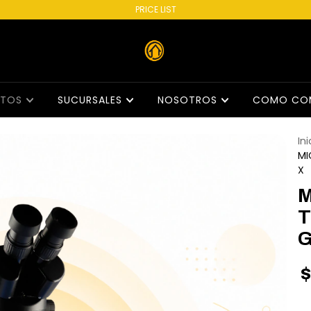
PRICE LIST
CTOS
SUCURSALES
NOSOTROS
COMO CO
Ini
MI
X
M
T
G
$