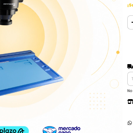
¡S
Ent
No