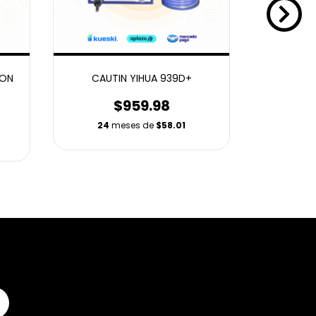
ION
CAUTIN YIHUA 939D+
CAUTI
$959.98
24
meses de
$58.01
24