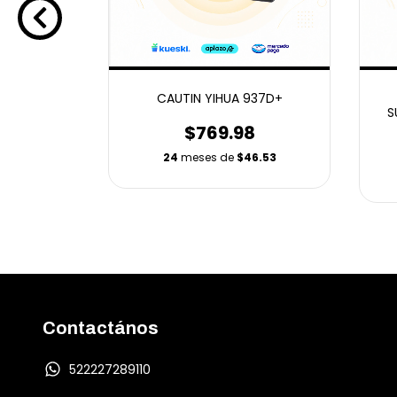
 STONE
CAUTIN YIHUA 937D+
A
S
$769.98
8
24
meses de
$46.53
6.53
Contactános
522227289110