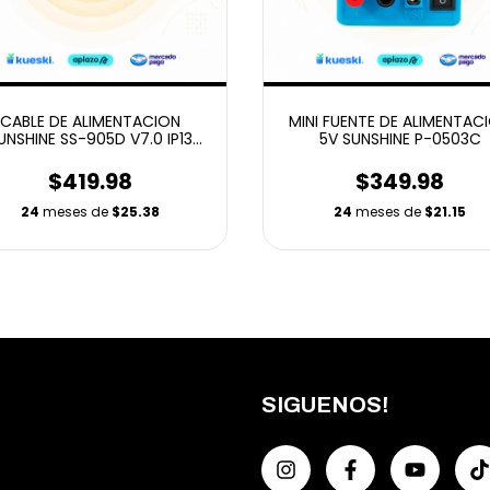
CABLE DE ALIMENTACION
MINI FUENTE DE ALIMENTAC
UNSHINE SS-905D V7.0 IP13
5V SUNSHINE P-0503C
(ANDROID & IPHONE)
$419.98
$349.98
24
meses de
$25.38
24
meses de
$21.15
SIGUENOS!