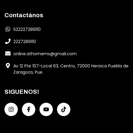
Contactános
522227289110
2227289110
online.athomemx@gmail.com
Av 12 Pte 107-Local 63, Centro, 72000 Heroica Puebla de
Zaragoza, Pue.
SIGUENOS!