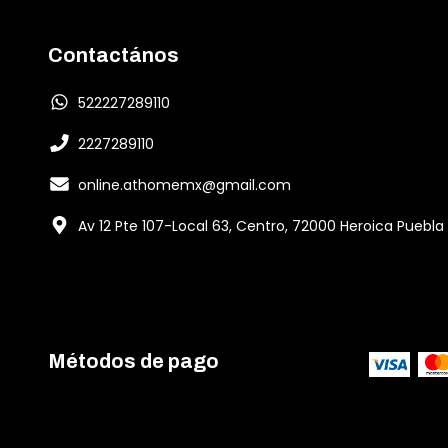
Contactános
522227289110
2227289110
online.athomemx@gmail.com
Av 12 Pte 107-Local 63, Centro, 72000 Heroica Puebla
Métodos de pago