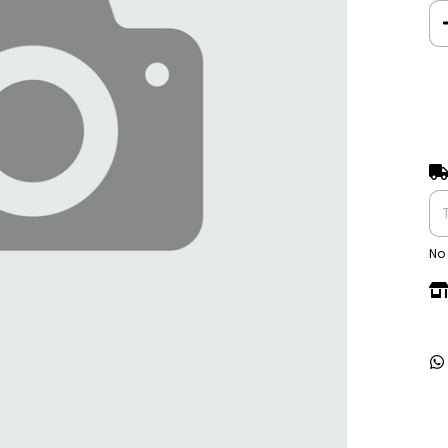
Ent
No