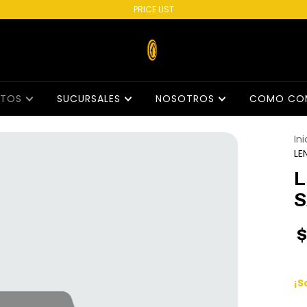
PRICE LIST
CTOS
SUCURSALES
NOSOTROS
COMO CO
Ini
LE
L
S
$
¡S