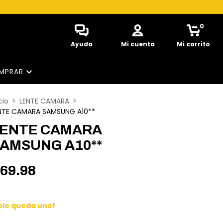
0
Ayuda
Mi cuenta
Mi carrito
MPRAR
cio
>
LENTE CAMARA
>
NTE CAMARA SAMSUNG A10**
ENTE CAMARA
AMSUNG A10**
69.98
olo queda uno!