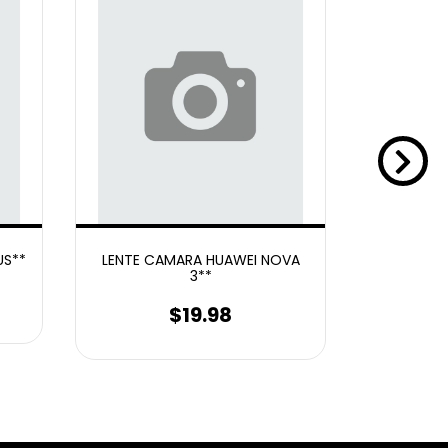
US**
LENTE CAMARA HUAWEI NOVA
LENTE 
3**
$19.98