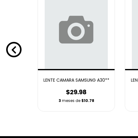
WEI P20**
LENTE CAMARA SAMSUNG A30**
LE
$29.98
3
meses de
$10.78