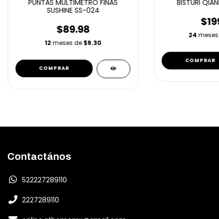
PUNTAS MULTIMETRO FINAS
BISTURI QIAN
SUSHINE SS-024
$19
$89.98
24
meses
12
meses de
$9.30
Contactános
522227289110
2227289110