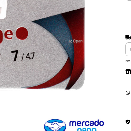
Ent
No