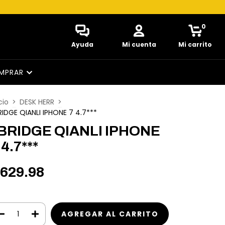
0
Ayuda
Mi cuenta
Mi carrito
MPRAR
cio
>
DESK HERR
>
BRIDGE QIANLI IPHONE 7 4.7***
 BRIDGE QIANLI IPHONE
 4.7***
629.98