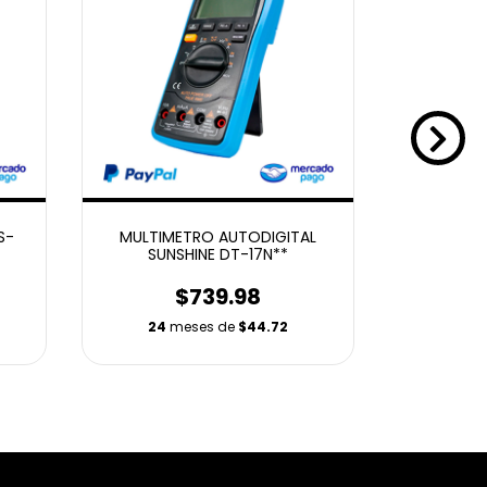
S-
MULTIMETRO AUTODIGITAL
SEPARAD
SUNSHINE DT-17N**
YI
$739.98
$
24
meses de
$44.72
24
m