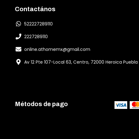
Contactános
522227289110
2227289110
online.athomemx@gmail.com
Av 12 Pte 107-Local 63, Centro, 72000 Heroica Puebla
Métodos de pago