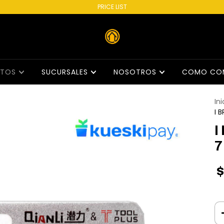
PRICE LIST
CTOS
SUCURSALES
NOSOTROS
COMO CO
Ini
I 
I
7
$