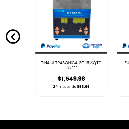
EN 1 YIHUA
TINA ULTRASONICA GT 1613QTD
FU
1.3L***
98
$1,549.98
10.58
24
meses de
$93.66