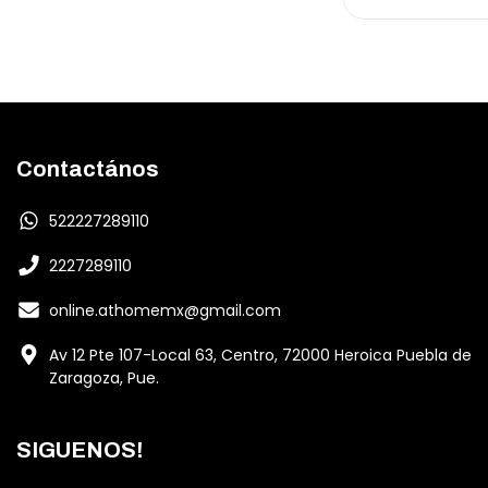
Contactános
522227289110
2227289110
online.athomemx@gmail.com
Av 12 Pte 107-Local 63, Centro, 72000 Heroica Puebla de
Zaragoza, Pue.
SIGUENOS!