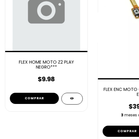
FLEX HOME MOTO Z2 PLAY
NEGRO***
$9.98
FLEX ENC MOTO 
E
$39
3
meses