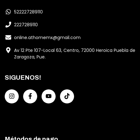
522227289110
2227289110
online.athomemx@gmail.com
Av 12 Pte 107-Local 63, Centro, 72000 Heroica Puebla de
Zaragoza, Pue.
SIGUENOS!
Métodos de pago