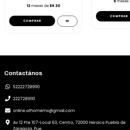
6
meses
12
meses de
$9.30
Contactános
522227289110
2227289110
online.athomemx@gmail.com
Av 12 Pte 107-Local 63, Centro, 72000 Heroica Puebla de
Zaragoza, Pue.