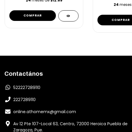
24
meses de
$12.69
24
meses
Contactános
522227289110
2227289110
online.athomemx@gmail.com
Av 12 Pte 107-Local 63, Centro, 72000 Heroica Puebla de
Zaragoza, Pue.