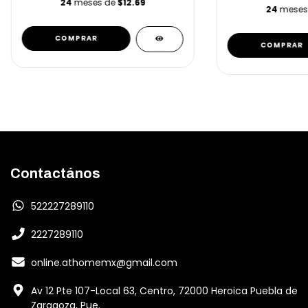
24
meses de
$12.69
24
meses
Contactános
522227289110
2227289110
online.athomemx@gmail.com
Av 12 Pte 107-Local 63, Centro, 72000 Heroica Puebla de
Zaragoza, Pue.