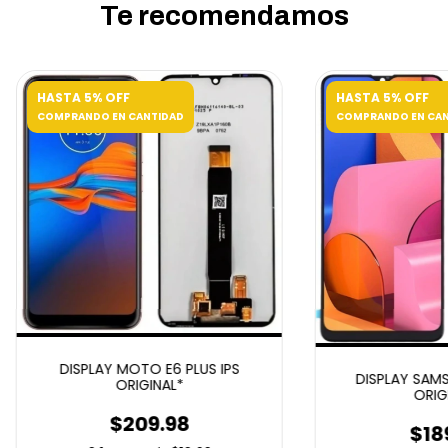
Te recomendamos
HASTA 5% OFF
HASTA 5% OFF
COMPRANDO EN CANTIDAD
COMPRANDO EN CAN
DISPLAY MOTO E6 PLUS IPS
DISPLAY SAMS
ORIGINAL*
ORIG
$209.98
$18