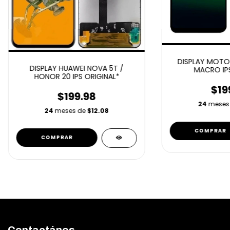
DISPLAY MOTO 
DISPLAY HUAWEI NOVA 5T /
MACRO IPS
HONOR 20 IPS ORIGINAL*
$19
$199.98
24
meses
24
meses de
$12.08
Contactános