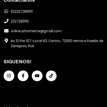
522227289110
2227289110
online.athomemx@gmail.com
Av 12 Pte 107-Local 63, Centro, 72000 Heroica Puebla de
Zaragoza, Pue.
SIGUENOS!