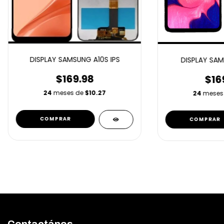
DISPLAY SAMSUNG A10S IPS
DISPLAY SAM
$169.98
$16
24
meses de
$10.27
24
meses
Contactános