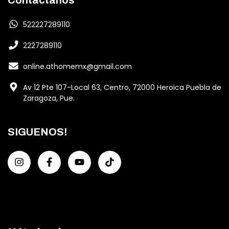
522227289110
2227289110
online.athomemx@gmail.com
Av 12 Pte 107-Local 63, Centro, 72000 Heroica Puebla de
Zaragoza, Pue.
SIGUENOS!