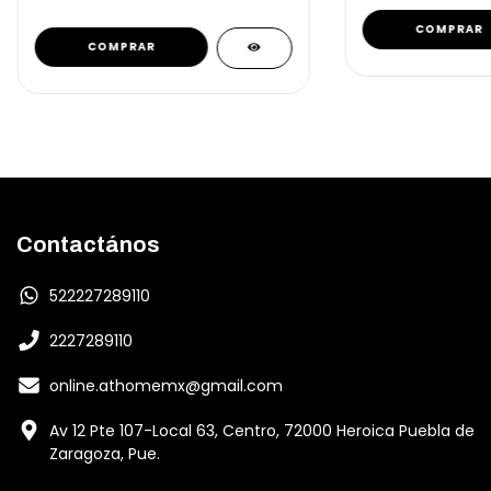
Contactános
522227289110
2227289110
online.athomemx@gmail.com
Av 12 Pte 107-Local 63, Centro, 72000 Heroica Puebla de
Zaragoza, Pue.