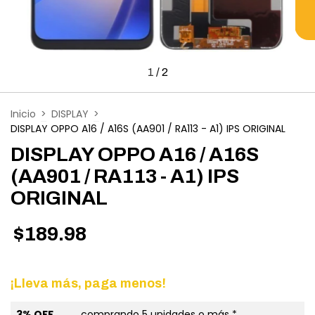
1
/
2
Inicio
>
DISPLAY
>
DISPLAY OPPO A16 / A16S (AA901 / RA113 - A1) IPS ORIGINAL
DISPLAY OPPO A16 / A16S
(AA901 / RA113 - A1) IPS
ORIGINAL
$189.98
¡Lleva más, paga menos!
3% OFF
comprando 5 unidades o más *