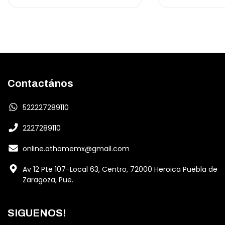
Contactános
522227289110
2227289110
online.athomemx@gmail.com
Av 12 Pte 107-Local 63, Centro, 72000 Heroica Puebla de
Zaragoza, Pue.
SIGUENOS!