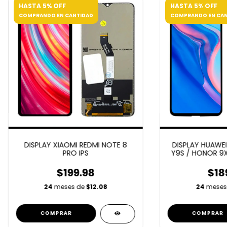
HASTA 5% OFF
HASTA 5% OFF
COMPRANDO EN CANTIDAD
COMPRANDO EN CAN
DISPLAY XIAOMI REDMI NOTE 8
DISPLAY HUAWEI 
PRO IPS
Y9S / HONOR 9X 
SMART PRO 201
$199.98
$18
24
meses de
$12.08
24
meses