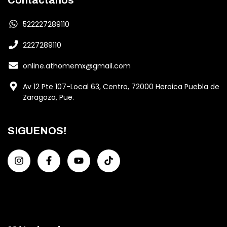
522227289110
2227289110
online.athomemx@gmail.com
Av 12 Pte 107-Local 63, Centro, 72000 Heroica Puebla de
Zaragoza, Pue.
SIGUENOS!