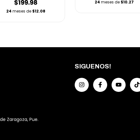
$199.98
24
meses de
$10.27
24
meses de
$12.08
SIGUENOS!
 de Zaragoza, Pue.