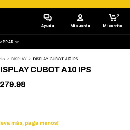
0
Ayuda
Mi cuenta
Mi carrito
MPRAR
cio
>
DISPLAY
>
DISPLAY CUBOT A10 IPS
ISPLAY CUBOT A10 IPS
279.98
Lleva más, paga menos!