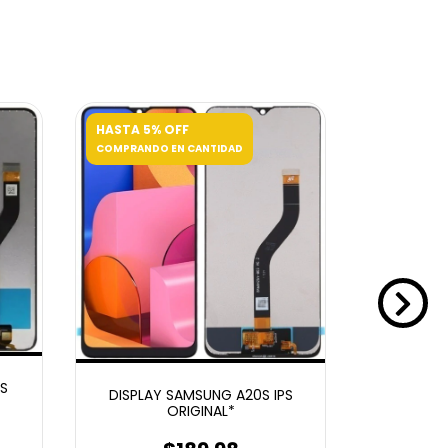
HASTA 5% OFF
HASTA 5%
COMPRANDO EN CANTIDAD
COMPRANDO
S
DISPLAY HU
DISPLAY SAMSUNG A20S IPS
Y9S / HON
ORIGINAL*
P SMART P