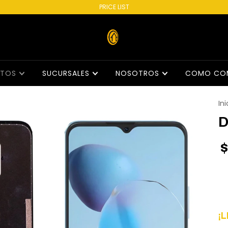
PRICE LIST
CTOS
SUCURSALES
NOSOTROS
COMO CO
Ini
D
$
¡