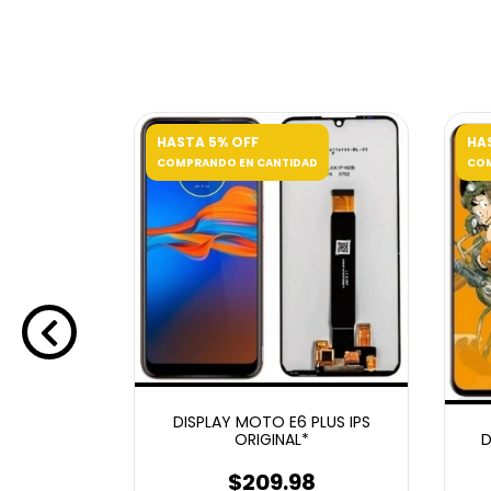
HASTA 5% OFF
HA
D
COMPRANDO EN CANTIDAD
COM
DISPLAY MOTO E6 PLUS IPS
MART 2019
D
ORIGINAL*
L
$209.98
8