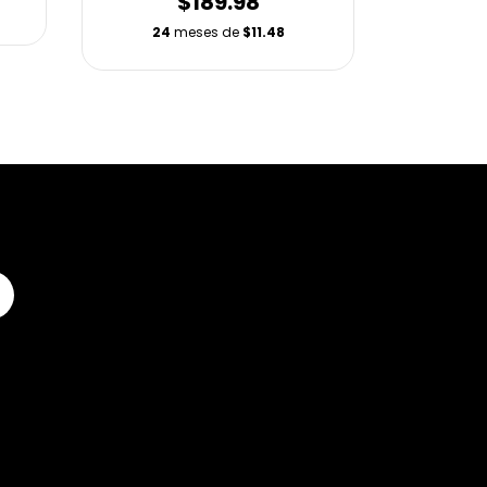
$189.98
24
24
meses de
$11.48