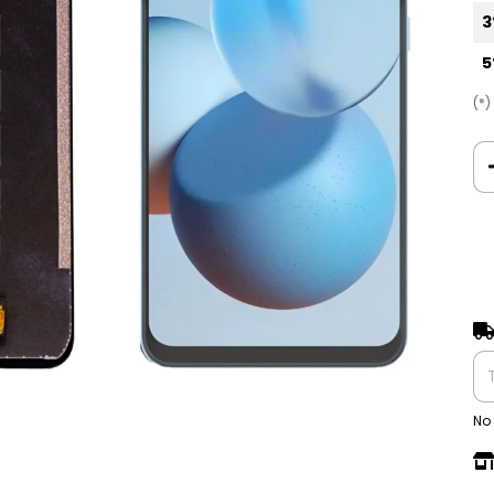
3
5
(*
Ent
No