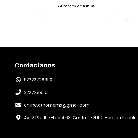
24
meses de
$12.69
2.08
Contactános
522227289110
2227289110
online.athomemx@gmail.com
Av 12 Pte 107-Local 63, Centro, 72000 Heroica Puebla