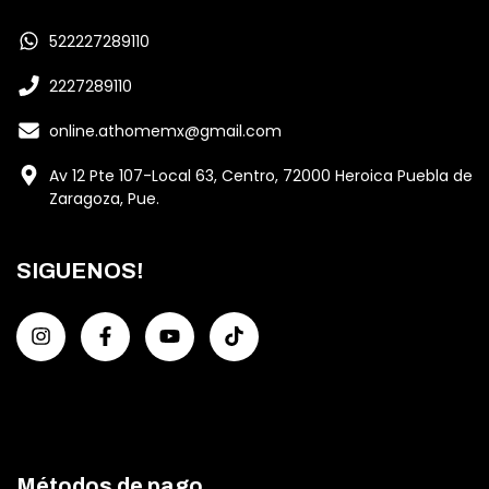
522227289110
2227289110
online.athomemx@gmail.com
Av 12 Pte 107-Local 63, Centro, 72000 Heroica Puebla de
Zaragoza, Pue.
SIGUENOS!
Métodos de pago