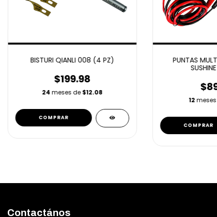
BISTURI QIANLI 008 (4 PZ)
PUNTAS MULT
SUSHINE
$199.98
$89
24
meses de
$12.08
12
meses
Contactános