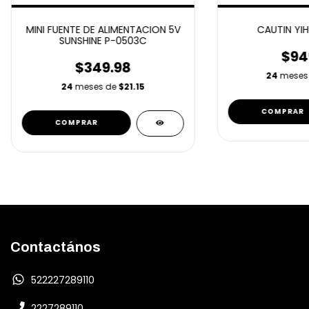
MINI FUENTE DE ALIMENTACION 5V
CAUTIN YI
SUNSHINE P-0503C
$94
$349.98
24
meses
24
meses de
$21.15
Contactános
522227289110
2227289110