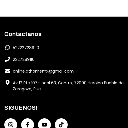
Contactános
522227289110
2227289110
online.athomemx@gmail.com
Av 12 Pte 107-Local 63, Centro, 72000 Heroica Puebla de
Zaragoza, Pue.
SIGUENOS!